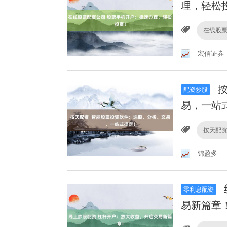
理，轻松
在线股
宏信证券
按
配资炒股
易，一站
按天配
锦盈多
零利息配资
易新篇章