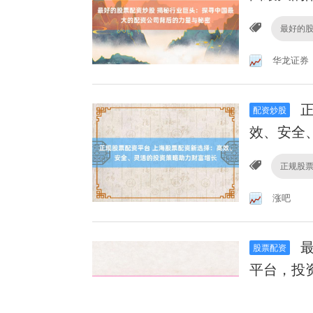
最好的
华龙证券
正
配资炒股
效、安全
正规股
涨吧
最
股票配资
平台，投
最好的