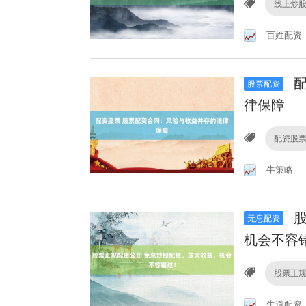
线上炒
百姓配资
配
股票配资
律保障
配资股
牛策略
股
无息配资
机会不容
股票正
牛道配资