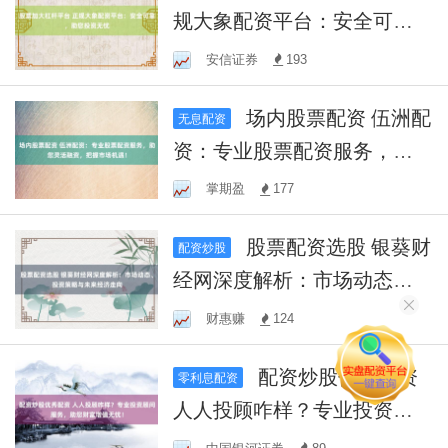
规大象配资平台：安全可
靠，助您投资无忧
安信证券
193
场内股票配资 伍洲配
无息配资
资：专业股票配资服务，助
您灵活融资，把握市场机
掌期盈
177
遇！
股票配资选股 银葵财
配资炒股
经网深度解析：市场动态、
投资策略与未来经济走向
财惠赚
124
配资炒股优秀配资
零利息配资
人人投顾咋样？专业投资顾
问服务，助您财富增值无