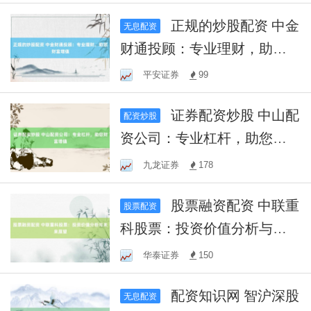
正规的炒股配资 中金
无息配资
财通投顾：专业理财，助您
财富增值
平安证券
99
证券配资炒股 中山配
配资炒股
资公司：专业杠杆，助您财
富增值
九龙证券
178
股票融资配资 中联重
股票配资
科股票：投资价值分析与未
来展望
华泰证券
150
配资知识网 智沪深股
无息配资