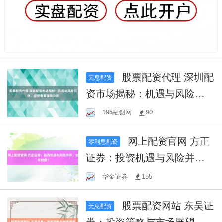
股票配资代理 深圳配
无息配资
资市场揭秘：机遇与风险并
存，投资者需谨慎抉择
195融创网
90
网上配资官网 方正
零利息配资
证券：投资机遇与风险并
存，如何把握？
华金证券
155
股票配资网站 东吴证
无息配资
券：投资策略与市场展望