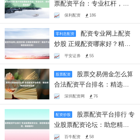
票配资平台：专业杠杆，助
您掘金股市！
保利配资
186
配资专业网上配资
零利息配资
炒股 正规配资哪家好？精选
平台助您投资无忧！
平安证券
55
股票交易佣金怎么算
股票配资
合法配资平台排名：精选榜
单助您安全投资
深圳配资网
76
股票配资平台排行 专
配资炒股
业股票配资论坛：助您精准
投资，稳健盈利！
百牛配资
58