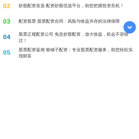
02
炒股配资首选 配资炒股优选平台，助您把握投资良机！
03
配资股票 股票配资合同：风险与收益并存的法律保障
股票正规配资公司 免息炒股配资，放大收益，机会不容错
04
过！
股票配资返佣 银铺子配资：专业股票配资服务，助您轻松实
05
现财富
标签列表
网络炒股杠杆平台
股票网上配资
配资有哪些好的平台
配资股票
股票融资平台
在线配资炒股
股票配资公司排名榜
配资软件