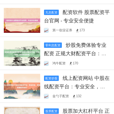
配资软件 股票配资平
无息配资
台官网 - 专业安全便捷
第一创业证券
173
炒股免费体验专业
零利息配资
配资 正规大财配资平台：安
全可靠，助您财富增值！
鸿牛配资
170
线上配资网站 中股在
配资炒股
线配资平台：专业安全，助
您把握股市良机！
金勺子配资
132
股票加大杠杆平台 正
股票配资