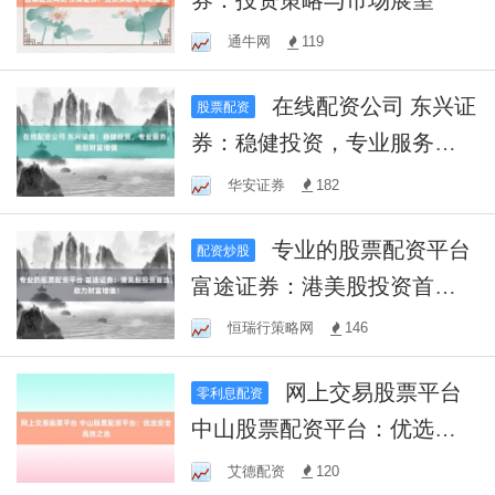
通牛网
119
在线配资公司 东兴证
股票配资
券：稳健投资，专业服务，
助您财富增值
华安证券
182
专业的股票配资平台
配资炒股
富途证券：港美股投资首
选，助力财富增值！
恒瑞行策略网
146
网上交易股票平台
零利息配资
中山股票配资平台：优选安
全高效之选
艾德配资
120